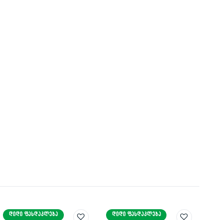
ᲓᲘᲓᲘ ᲤᲐᲡᲓᲐᲙᲚᲔᲑᲐ
ᲓᲘᲓᲘ ᲤᲐᲡᲓᲐᲙᲚᲔᲑᲐ