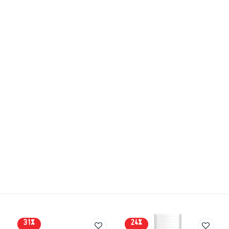
31%
24%