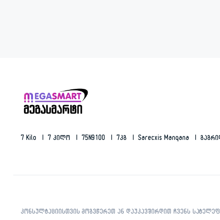
7 Kilo
7 Კილო
75N9100
7კგ
Sarecxis Manqana
Გაგრ