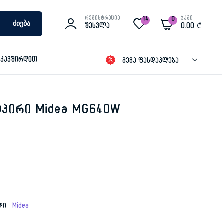
რეგისტრაცია
ჯამი
14
0
Ძიება
Შესვლა
0.00
₾
იკავშირდით
მეგა ფასდაკლება
აპირი Midea MG640W
დი:
Midea