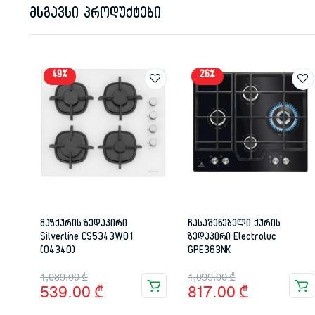
მსგავსი პროდუქტები
49%
26%
გაზქურის ზედაპირი
ჩასაშენებელი ქურის
Silverline CS5343W01
ზედაპირი Electroluc
(04340)
GPE363NK
Original
Current
Original
Current
1,039.00
₾
1,099.00
₾
539.00
₾
817.00
₾
price
price
price
price