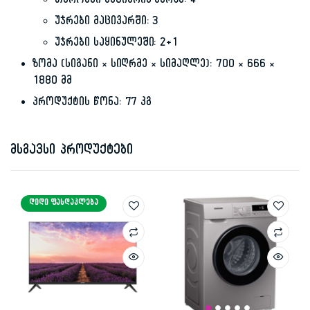
თაროები მაცივრის კარზე: 4
უჯრები მაცივარში: 3
უჯრები საყინულეში: 2+1
ზომა (სიგანი × სიღრმე × სიმაღლე): 700 × 666 ×
1880 მმ
პროდუქტის წონა: 77 კგ
მსგავსი პროდუქტები
ᲓᲘᲓᲘ ᲤᲐᲡᲓᲐᲙᲚᲔᲑᲐ