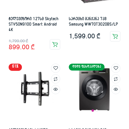
ტელევიზორი 127სმ Skytech
სარეცხი მანქანა 7კგ
STV50N9100 Smart Android
Samsung WW70T3020BS/LP
4K
1,599.00
₾
Original
Current
1,799.00
₾
899.00
₾
price
price
was:
is:
61%
ᲓᲘᲓᲘ ᲤᲐᲡᲓᲐᲙᲚᲔᲑᲐ
1,799.00 ₾.
899.00 ₾.