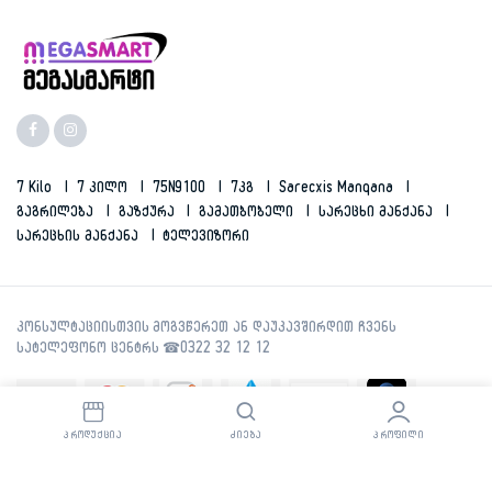
7 Kilo
7 Კილო
75N9100
7კგ
Sarecxis Manqana
Გაგრილება
Გაზქურა
Გამათბობელი
Სარეცხი Მანქანა
Სარეცხის Მანქანა
Ტელევიზორი
ᲞᲠᲝᲓᲣᲥᲪᲘᲐ
ᲫᲘᲔᲑᲐ
ᲞᲠᲝᲤᲘᲚᲘ