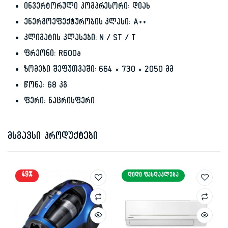
ინვერტორული კომპრესორი: დიახ
ენერგოეფექტურობის კლასი: A++
კლიმატის კლასები: N / ST / T
ფრეონი: R600a
ზომები შეფუთვაში: 664 × 730 × 2050 მმ
წონა: 68 კგ
ფერი: ნაცრისფერი
მსგავსი პროდუქტები
49%
ᲓᲘᲓᲘ ᲤᲐᲡᲓᲐᲙᲚᲔᲑᲐ