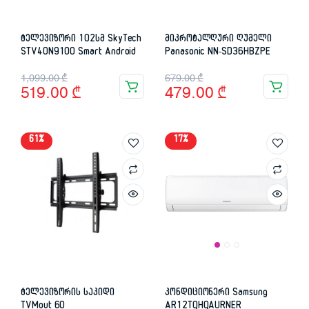
ტელევიზორი 102სმ SkyTech
მიკროტალღური ღუმელი
STV40N9100 Smart Android
Panasonic NN-SD36HBZPE
Original
Current
Original
Current
1,099.00
₾
679.00
₾
519.00
₾
479.00
₾
price
price
price
price
was:
is:
was:
is:
61%
17%
1,099.00 ₾.
519.00 ₾.
679.00 ₾.
479.00 ₾.
ტელევიზორის საკიდი
კონდიციონერი Samsung
TVMout 60
AR12TQHQAURNER