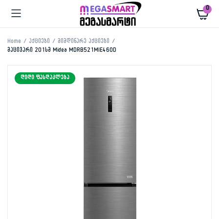
0
Home
აქციები
მიმდინარე აქციები
მაცივარი 201სმ Midea MDRB521MIE46OD
ᲓᲘᲓᲘ ᲤᲐᲡᲓᲐᲙᲚᲔᲑᲐ