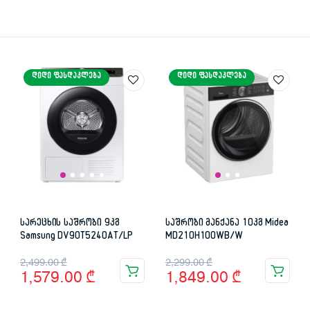
ᲓᲘᲓᲘ ᲤᲐᲡᲓᲐᲙᲚᲔᲑᲐ
ᲓᲘᲓᲘ ᲤᲐᲡᲓᲐᲙᲚᲔᲑᲐ
სარეცხის საშრობი 9კგ
საშრობი მანქანა 10კგ Midea
Samsung DV90T5240AT/LP
MD210H100WB/W
Original
Current
Original
Current
2,499.00
₾
2,299.00
₾
1,579.00
₾
1,849.00
₾
price
price
price
price
was:
is:
was:
is: