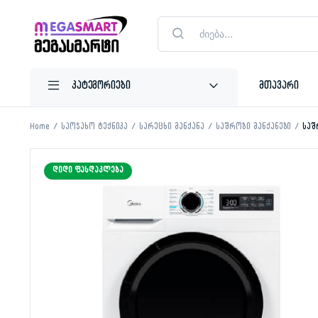
Products
search
მთავარი
Home
საოჯახო ტექნიკა
სარეცხი მანქანა
საშრობი მანქანები
საშ
ᲓᲘᲓᲘ ᲤᲐᲡᲓᲐᲙᲚᲔᲑᲐ