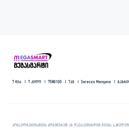
7 Kilo
7 Კილო
75N9100
7კგ
Sarecxis Manqana
Გაგრ