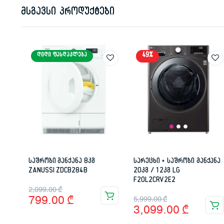
მსგავსი პროდუქტები
49%
ᲓᲘᲓᲘ ᲤᲐᲡᲓᲐᲙᲚᲔᲑᲐ
საშრობი მანქანა 8კგ
სარეცხი + საშრობი მანქანა
ZANUSSI ZDCB284B
20კგ / 12კგ LG
F20L2CRV2E2
Original
Current
2,099.00
₾
Original
Current
799.00
₾
5,999.00
₾
price
price
3,099.00
₾
price
price
was:
is: