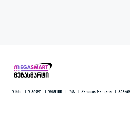
7 Kilo
7 Კილო
75N9100
7კგ
Sarecxis Manqana
Გაგრ