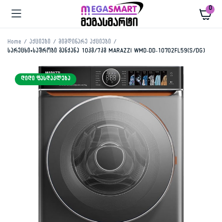
0
Home
აქციები
მიმდინარე აქციები
სარეცხი+საშრობი მანქანა 10კგ/7კგ MARAZZI WMD-DD-10702FL59(S/DG)
ᲓᲘᲓᲘ ᲤᲐᲡᲓᲐᲙᲚᲔᲑᲐ