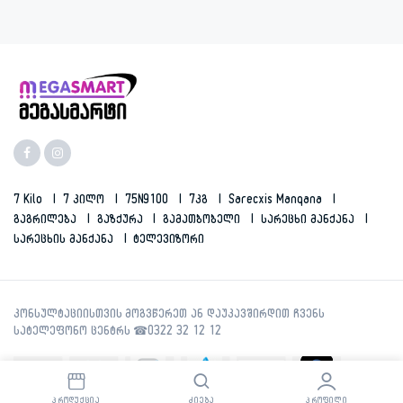
7 Kilo
7 Კილო
75N9100
7კგ
Sarecxis Manqana
Გაგრილება
Გაზქურა
Გამათბობელი
Სარეცხი Მანქანა
Სარეცხის Მანქანა
Ტელევიზორი
ᲞᲠᲝᲓᲣᲥᲪᲘᲐ
ᲫᲘᲔᲑᲐ
ᲞᲠᲝᲤᲘᲚᲘ