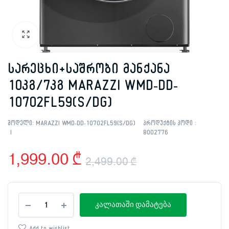
სარეცხი+საშრობი მანქანა
10კგ/7კგ MARAZZI WMD-DD-
10702FL59(S/DG)
მოდელი:
MARAZZI WMD-DD-10702FL59(S/DG)
პროდუქტის კოდი :
8002776
1,999.00
₾
2,499.00
₾
Original
Current
სარეცხი+საშრობი
price
price
კალათაში დამატება
მანქანა
10კგ/7კგ
was:
is:
MARAZZI