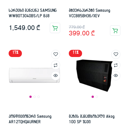
სარეცხი მანქანა SAMSUNG
მტვერსასრუტი Samsung
WW80T3040BS/LP 8კგ
VCC885BH36/XEV
Original
Current
1,549.00
₾
779.00
₾
399.00
₾
price
price
was:
is:
17%
11%
779.00 ₾.
399.00 ₾.
კონდიციონერი Samsung
გაზის გამათბობელი Akog
AR12TQHQAURNER
100 SP შავი