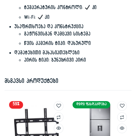
ტემპერატურის კონტროლი:
კი
Wi-Fi:
კი
უსაფრთხოება და კონსტრუქცია
გაჟონვისგან დამცავი სისტემა
წვის კამერის ტიპი: დახურული
დამატებითი მახასიათებლები
აირის ტიპი: ბუნებრივი აირი
მსგავსი პროდუქტები
59%
ᲓᲘᲓᲘ ᲤᲐᲡᲓᲐᲙᲚᲔᲑᲐ