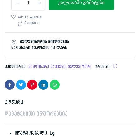
price
price
კალათაში დამატება
195სმ
LG
was:
is:
OLED77B5RLA
Add to wishlist
სმარტი
Compare
10,499.00 ₾
6,999.00 ₾.
4K
OLED
რაოდენობა
ტელევიზორის მიწოდების
საფასური შეადგენს 13 ლარს
კატეგორია
მიმდინარე აქციები
,
ტელევიზორი
ბრენდი:
LG
აღწერა
დამატებითი ინფორმაცია
მწარმოებელი: Lg