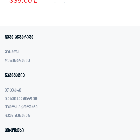
339.00
₾
price
price
was:
is:
849.00 ₾.
339.00 ₾.
ჩემი ანგარიში
შესვლა
რეგისტრაცია
ნავიგაცია
მთავარი
დაგვიკავშირდით
ყველა პროდუქტი
ჩვენ შესახებ
პირობები