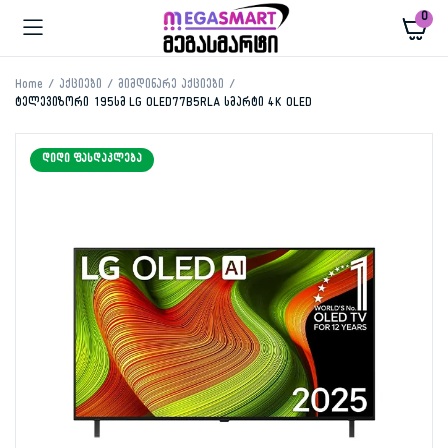
0
Home
აქციები
მიმდინარე აქციები
ტელევიზორი 195სმ LG OLED77B5RLA სმარტი 4K OLED
ᲓᲘᲓᲘ ᲤᲐᲡᲓᲐᲙᲚᲔᲑᲐ