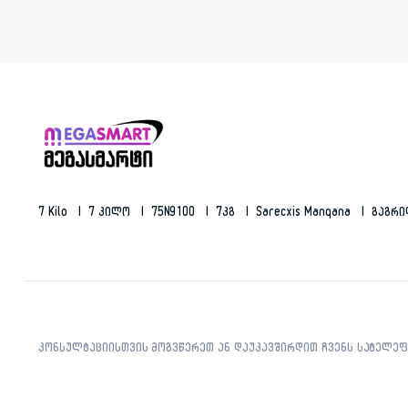
7 Kilo
7 Კილო
75N9100
7კგ
Sarecxis Manqana
Გაგრ