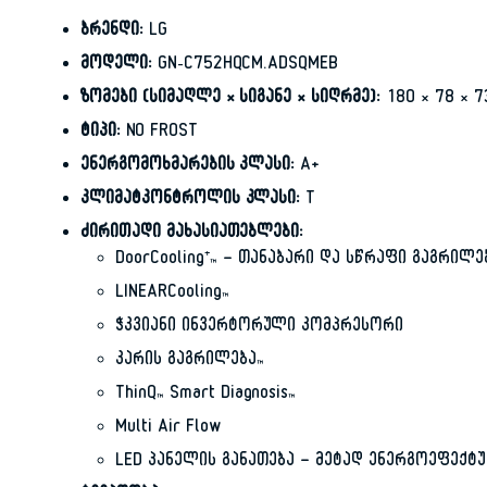
ბრენდი:
LG
მოდელი:
GN-C752HQCM.ADSQMEB
ზომები (სიმაღლე × სიგანე × სიღრმე):
180 × 78 × 7
ტიპი:
NO FROST
ენერგომოხმარების კლასი:
A+
კლიმატკონტროლის კლასი:
T
ძირითადი მახასიათებლები:
DoorCooling⁺™ — თანაბარი და სწრაფი გაგრილე
LINEARCooling™
ჭკვიანი ინვერტორული კომპრესორი
კარის გაგრილება™
ThinQ™ Smart Diagnosis™
Multi Air Flow
LED პანელის განათება — მეტად ენერგოეფექტ