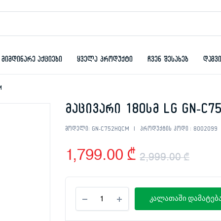
მიმდინარე აქციები
ყველა პროდუქტი
ჩვენ შესახებ
დაგვ
M
მაცივარი 180სმ LG GN-C7
მოდელი:
GN-C752HQCM
პროდუქტის კოდი :
8002099
1,799.00
₾
2,999.00
₾
Orig
Curr
მაცივარი
pric
pric
კალათაში დამატებ
180სმ
LG
was:
is:
GN-