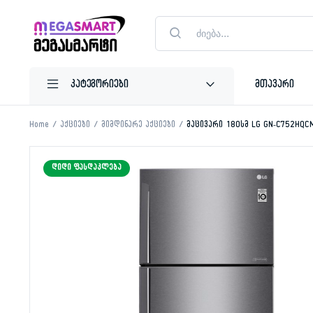
Products
search
მთავარი
Home
აქციები
მიმდინარე აქციები
მაცივარი 180სმ LG GN-C752HQC
ᲓᲘᲓᲘ ᲤᲐᲡᲓᲐᲙᲚᲔᲑᲐ