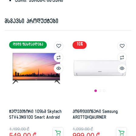
ფერი: ვერცხლისფერი
მსგავსი პროდუქტები
10%
ᲓᲘᲓᲘ ᲤᲐᲡᲓᲐᲙᲚᲔᲑᲐ
ტელევიზორი 109სმ Skytech
კონდიციონერი Samsung
STV43N9100 Smart Android
AR07TQHQAURNER
Original
Current
Original
Current
1,199.00
₾
1,099.00
₾
549.00
₾
999.00
₾