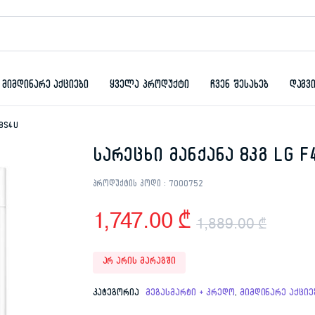
მიმდინარე აქციები
ყველა პროდუქტი
ჩვენ შესახებ
დაგვ
08S4U
სარეცხი მანქანა 8კგ LG 
პროდუქტის კოდი :
7000752
1,747.00
₾
1,889.00
₾
Origi
Curr
არ არის მარაგში
price
price
კატეგორია
მეგასმარტი + კრედო
,
მიმდინარე აქციე
was:
is: