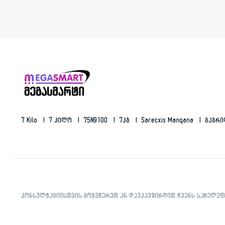
7 Kilo
7 Კილო
75N9100
7კგ
Sarecxis Manqana
Გაგრ