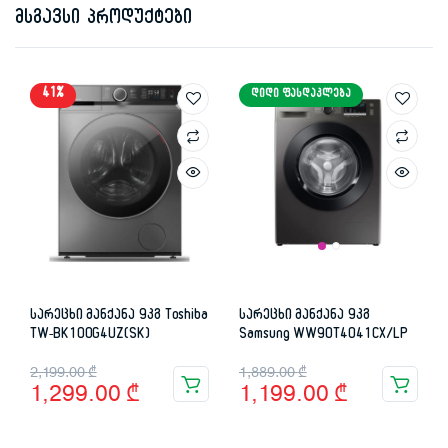
მსგავსი პროდუქტები
41%
ᲓᲘᲓᲘ ᲤᲐᲡᲓᲐᲙᲚᲔᲑᲐ
სარეცხი მანქანა 9კგ Toshiba
სარეცხი მანქანა 9კგ
TW-BK100G4UZ(SK)
Samsung WW90T4041CX/LP
Original
Current
Original
Current
2,199.00
₾
1,889.00
₾
1,299.00
₾
1,199.00
₾
price
price
price
price
was:
is:
was:
is: