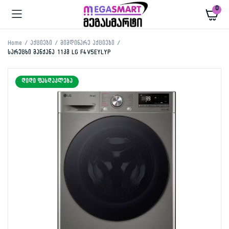
0
Home
აქციები
მიმდინარე აქციები
სარეცხი მანქანა 11კგ LG F4V5EYLYP
ᲓᲘᲓᲘ ᲤᲐᲡᲓᲐᲙᲚᲔᲑᲐ