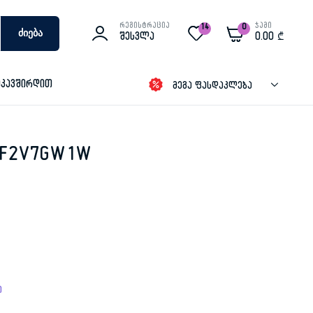
რეგისტრაცია
ჯამი
14
0
Ძიება
Შესვლა
0.00
₾
იკავშირდით
მეგა ფასდაკლება
G F2V7GW1W
ი