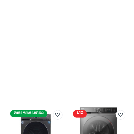
41%
ᲓᲘᲓᲘ ᲤᲐᲡᲓᲐᲙᲚᲔᲑᲐ