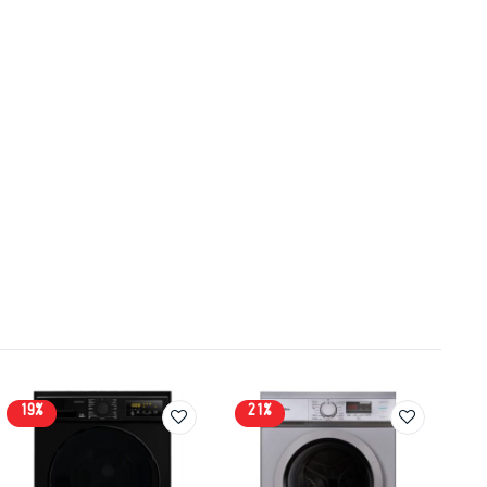
19%
21%