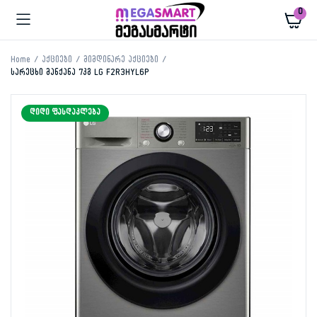
0
Home
აქციები
მიმდინარე აქციები
სარეცხი მანქანა 7კგ LG F2R3HYL6P
ᲓᲘᲓᲘ ᲤᲐᲡᲓᲐᲙᲚᲔᲑᲐ