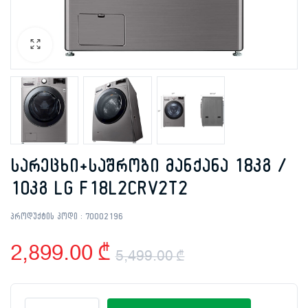
სარეცხი+საშრობი მანქანა 18კგ /
10კგ LG F18L2CRV2T2
პროდუქტის კოდი :
70002196
2,899.00
₾
5,499.00
₾
Original
Current
სარეცხი+საშრობი