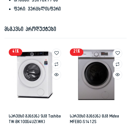
ზომები: 99x70x77 სმ
ფერი: ვერცხლისფერი
მსგავსი პროდუქტები
41%
21%
სარეცხი მანქანა 9კგ Toshiba
სარეცხი მანქანა 8კგ Midea
TW-BK100G4UZ(WK)
MFE80-S1412S