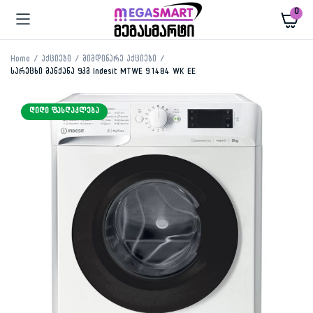
0
Home
აქციები
მიმდინარე აქციები
სარეცხი მანქანა 9კგ Indesit MTWE 91484 WK EE
ᲓᲘᲓᲘ ᲤᲐᲡᲓᲐᲙᲚᲔᲑᲐ