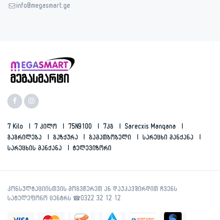
info@megasmart.ge
7 Kilo
7 Კილო
75N9100
7კგ
Sarecxis Manqana
Გაგრილება
Გაზქურა
Გამათბობელი
Სარეცხი Მანქანა
Სარეცხის Მანქანა
Ტელევიზორი