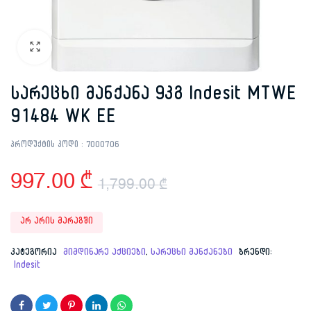
სარეცხი მანქანა 9კგ Indesit MTWE
91484 WK EE
პროდუქტის კოდი :
7000706
997.00
₾
1,799.00
₾
Original
Current
არ არის მარაგში
price
price
კატეგორია
მიმდინარე აქციები
,
სარეცხი მანქანები
ბრენდი:
Indesit
was:
is:
1,799.00 ₾.
997.00 ₾.