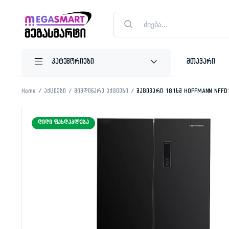
Products
search
მთავარი
Home
აქციები
მიმდინარე აქციები
მაცივარი 181სმ HOFFMANN NFFD
ᲓᲘᲓᲘ ᲤᲐᲡᲓᲐᲙᲚᲔᲑᲐ