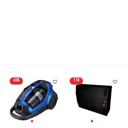
49%
11%