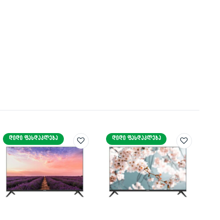
ᲓᲘᲓᲘ ᲤᲐᲡᲓᲐᲙᲚᲔᲑᲐ
ᲓᲘᲓᲘ ᲤᲐᲡᲓᲐᲙᲚᲔᲑᲐ