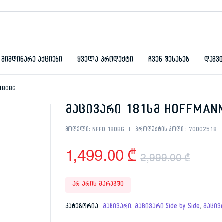
მიმდინარე აქციები
ყველა პროდუქტი
ჩვენ შესახებ
დაგვ
180BG
მაცივარი 181სმ HOFFMAN
მოდელი:
NFFD-180BG
პროდუქტის კოდი :
70002518
1,499.00
₾
2,999.00
₾
Orig
Curr
არ არის მარაგში
pric
pric
კატეგორია
მაცივარი
,
მაცივარი Side by Side
,
მაცივ
was:
is: