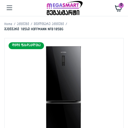
0
Home
აქციები
მიმდინარე აქციები
მაცივარი 185სმ HOFFMANN NFB185BG
ᲓᲘᲓᲘ ᲤᲐᲡᲓᲐᲙᲚᲔᲑᲐ