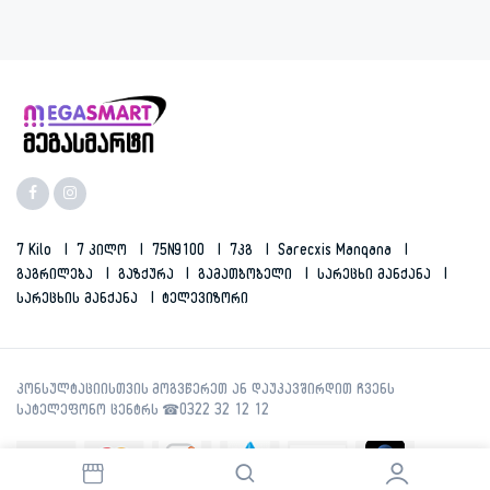
7 Kilo
7 Კილო
75N9100
7კგ
Sarecxis Manqana
Გაგრილება
Გაზქურა
Გამათბობელი
Სარეცხი Მანქანა
Სარეცხის Მანქანა
Ტელევიზორი