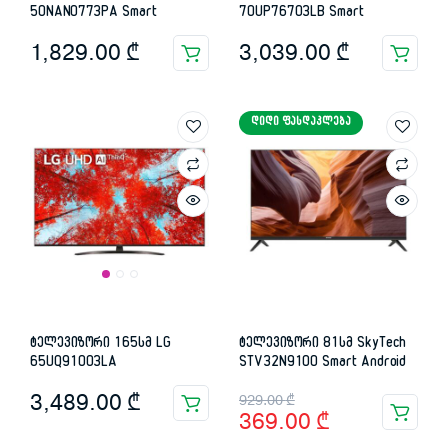
50NANO773PA Smart
70UP76703LB Smart
1,829.00
₾
3,039.00
₾
ᲓᲘᲓᲘ ᲤᲐᲡᲓᲐᲙᲚᲔᲑᲐ
ტელევიზორი 165სმ LG
ტელევიზორი 81სმ SkyTech
65UQ91003LA
STV32N9100 Smart Android
Original
Current
3,489.00
₾
929.00
₾
369.00
₾
price
price