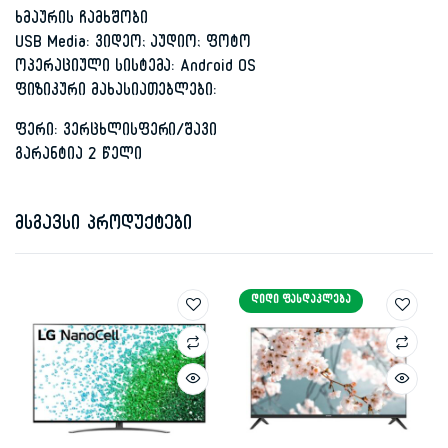
ხმაურის ჩამხშობი
USB Media: ვიდეო; აუდიო; ფოტო
ოპერაციული სისტემა: Android OS
ფიზიკური მახასიათებლები:
ფერი: ვერცხლისფერი/შავი
გარანტია 2 წელი
მსგავსი პროდუქტები
ᲓᲘᲓᲘ ᲤᲐᲡᲓᲐᲙᲚᲔᲑᲐ