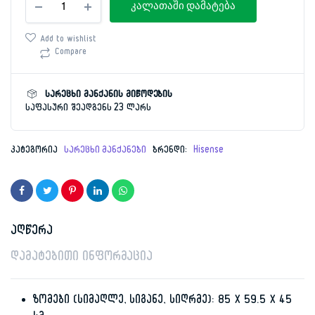
price
price
კალათაში დამატება
მანქანა
6კგ
was:
is:
Hisense
Add to wishlist
WFQP6012EVMT
Compare
1,329.00 ₾.
599.00 ₾.
რაოდენობა
სარეცხი მანქანის მიწოდების
საფასური შეადგენს 23 ლარს
კატეგორია
სარეცხი მანქანები
ბრენდი:
Hisense
აღწერა
დამატებითი ინფორმაცია
ზომები (სიმაღლე, სიგანე, სიღრმე): 85 X 59.5 X 45