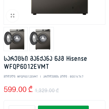
სარეცხი მანქანა 6კგ Hisense
WFQP6012EVMT
მოდელი:
WFQP6012EVMT
პროდუქტის კოდი :
80014747
599.00
₾
1,329.00
₾
Original
Current
სარეცხი