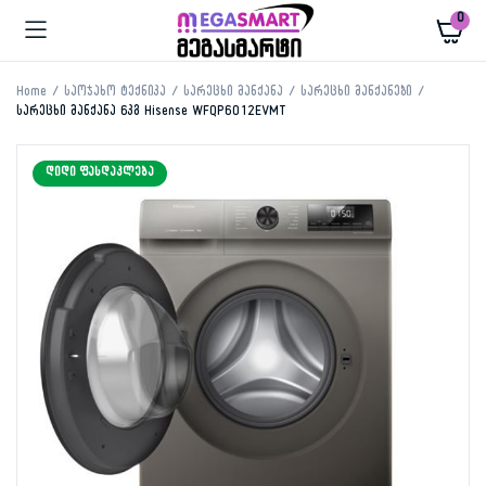
0
Home
საოჯახო ტექნიკა
სარეცხი მანქანა
სარეცხი მანქანები
სარეცხი მანქანა 6კგ Hisense WFQP6012EVMT
ᲓᲘᲓᲘ ᲤᲐᲡᲓᲐᲙᲚᲔᲑᲐ