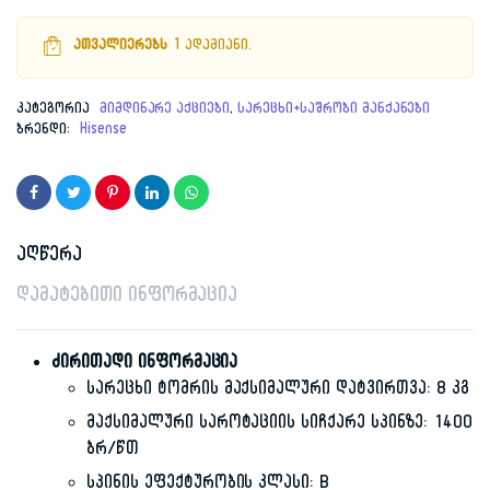
price
price
ათვალიერებს
1 ადამიანი.
was:
is:
1,849.00 ₾.
979.00 ₾.
კატეგორია
მიმდინარე აქციები
,
სარეცხი+საშრობი მანქანები
ბრენდი:
Hisense
აღწერა
დამატებითი ინფორმაცია
ძირითადი ინფორმაცია
სარეცხი ტომრის მაქსიმალური დატვირთვა: 8 კგ
მაქსიმალური საროტაციის სიჩქარე სპინზე: 1400
ბრ/წთ
სპინის ეფექტურობის კლასი: B