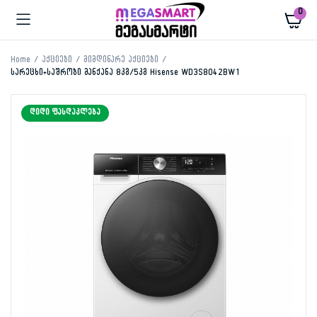
0
Home
აქციები
მიმდინარე აქციები
სარეცხი+საშრობი მანქანა 8კგ/5კგ Hisense WD3S8042BW1
ᲓᲘᲓᲘ ᲤᲐᲡᲓᲐᲙᲚᲔᲑᲐ