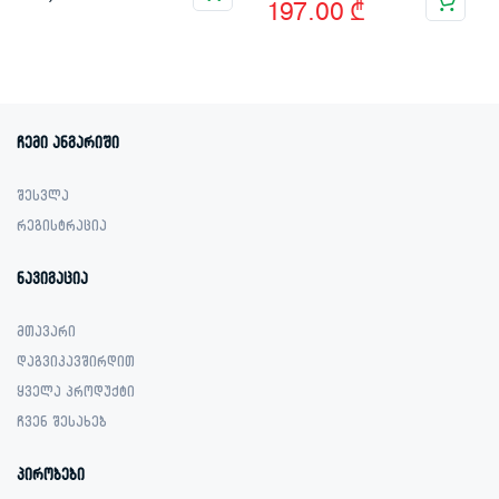
197.00
₾
price
price
was:
is:
349.00 ₾.
197.00 ₾.
ჩემი ანგარიში
შესვლა
რეგისტრაცია
ნავიგაცია
მთავარი
დაგვიკავშირდით
ყველა პროდუქტი
ჩვენ შესახებ
პირობები