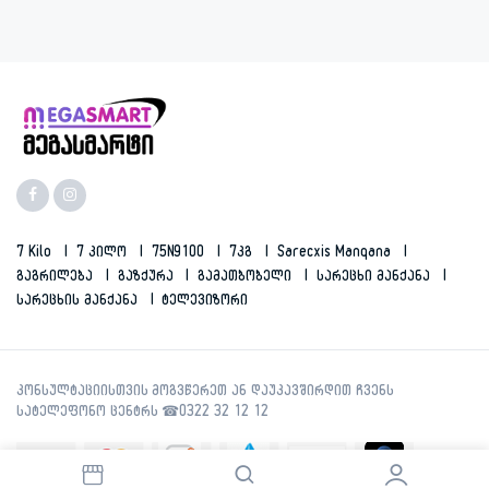
7 Kilo
7 Კილო
75N9100
7კგ
Sarecxis Manqana
Გაგრილება
Გაზქურა
Გამათბობელი
Სარეცხი Მანქანა
Სარეცხის Მანქანა
Ტელევიზორი