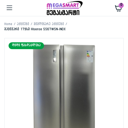
0
Home
აქციები
მიმდინარე აქციები
მაცივარი 179სმ Hisense SS67WSN-INOX
ᲓᲘᲓᲘ ᲤᲐᲡᲓᲐᲙᲚᲔᲑᲐ