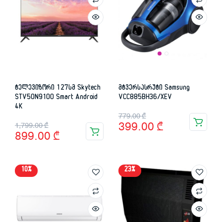
ტელევიზორი 127სმ Skytech
მტვერსასრუტი Samsung
STV50N9100 Smart Android
VCC885BH36/XEV
4K
Original
Current
779.00
₾
Original
Current
399.00
₾
1,799.00
₾
price
price
899.00
₾
price
price
was:
is:
was:
is:
779.00 ₾.
399.00 ₾.
10%
23%
1,799.00 ₾.
899.00 ₾.