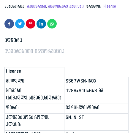
price
price
კატეგორია
მაცივრები
,
მიმდინარე აქციები
ბრენდი:
Hisense
was:
is:
2,499.00 ₾.
1,499.00 ₾.
აღწერა
დამატებითი ინფორმაცია
Hisense
მოდელი:
SS67WSN-INOX
ზომები
1786*910*643 მმ
(სიმაღლე,სიგანე,სიღრმე):
ფერი:
ვერცხლისფერი
კლიმატკონტროლის
SN, N, ST
კლასი: