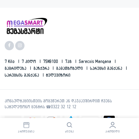
7 Kilo
7 Კილო
75N9100
7კგ
Sarecxis Manqana
Გაგრილება
Გაზქურა
Გამათბობელი
Სარეცხი Მანქანა
Სარეცხის Მანქანა
Ტელევიზორი
ᲞᲠᲝᲓᲣᲥᲪᲘᲐ
ᲫᲘᲔᲑᲐ
ᲞᲠᲝᲤᲘᲚᲘ