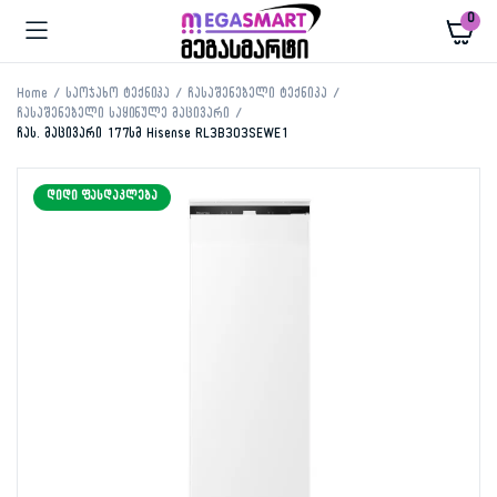
0
Home
საოჯახო ტექნიკა
ჩასაშენებელი ტექნიკა
ჩასაშენებელი საყინულე მაცივარი
ჩას. მაცივარი 177სმ Hisense RL3B303SEWE1
ᲓᲘᲓᲘ ᲤᲐᲡᲓᲐᲙᲚᲔᲑᲐ