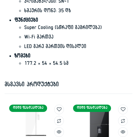
კლიმატკლასი: SN~T
ხმაურის დონე: 35 დბ
ფუნქციები
Super Cooling (სწრაფი გაგრილება)
Wi-Fi მართვა
LED გარე მართვის დისპლეი
ზომები
177.2 × 54 × 54.5 სმ
მსგავსი პროდუქტები
ᲓᲘᲓᲘ ᲤᲐᲡᲓᲐᲙᲚᲔᲑᲐ
ᲓᲘᲓᲘ ᲤᲐᲡᲓᲐᲙᲚᲔᲑᲐ