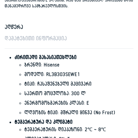
ენერგოეფექტურობის E კლასით, რაც მას პრაქტიკულ არჩევანს ხდის
თანამედროვე სამზარეულოსთვის.
აღწერა
დამატებითი ინფორმაცია
ძირითადი მახასიათებლები
ბრენდი: Hisense
მოდელი: RL3B303SEWE1
ტიპი: ჩასაშენებელი მაცივარი
საერთო მოცულობა: 300 ლ
ენერგომოხმარების კლასი: E
ლღვობის ტიპი: მშრალი ყინვა (No Frost)
ტემპერატურა და კლიმატი
ტემპერატურის დიაპაზონი: 2℃ ~ 8℃