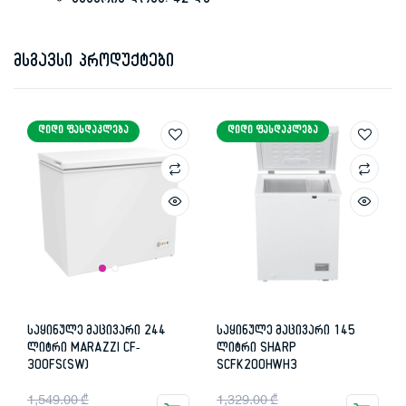
ხმაურის დონე: 42 დბ
მსგავსი პროდუქტები
ᲓᲘᲓᲘ ᲤᲐᲡᲓᲐᲙᲚᲔᲑᲐ
ᲓᲘᲓᲘ ᲤᲐᲡᲓᲐᲙᲚᲔᲑᲐ
საყინულე მაცივარი 244
საყინულე მაცივარი 145
ლიტრი MARAZZI CF-
ლიტრი SHARP
300FS(SW)
SCFK200HWH3
Original
Current
Original
Current
1,549.00
₾
1,329.00
₾