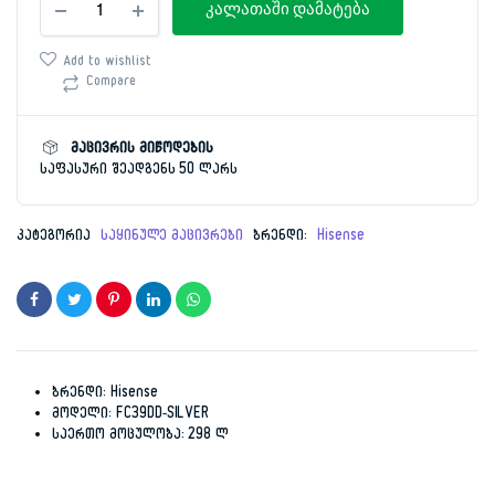
price
price
კალათაში დამატება
298ლიტრი
Hisense
was:
is:
FC39DD-
Add to wishlist
SILVER
Compare
1,399.00 ₾.
849.00 ₾.
რაოდენობა
მაცივრის მიწოდების
საფასური შეადგენს 50 ლარს
კატეგორია
საყინულე მაცივრები
ბრენდი:
Hisense
ბრენდი: Hisense
მოდელი: FC39DD-SILVER
საერთო მოცულობა: 298 ლ