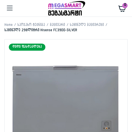
0
Home
საოჯახო ტექნიკა
მაცივარი
საყინულე მაცივრები
საყინულე 298ლიტრი Hisense FC39DD-SILVER
ᲓᲘᲓᲘ ᲤᲐᲡᲓᲐᲙᲚᲔᲑᲐ