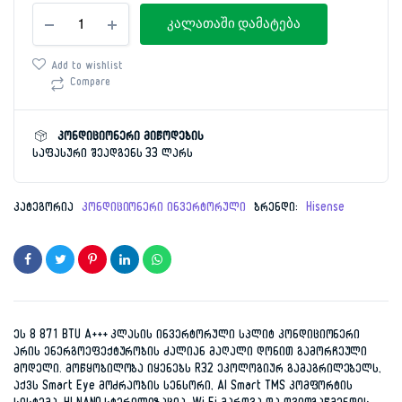
კონდიციონერი
price
price
კალათაში დამატება
30მ²
Hisense
was:
is:
AST-
Add to wishlist
09UW4RYCHB04B(BLACK)
Compare
1,899.00 ₾.
999.00 ₾.
INVENTER
რაოდენობა
კონდიციონერი მიწოდების
საფასური შეადგენს 33 ლარს
კატეგორია
კონდიციონერი ინვერტორული
ბრენდი:
Hisense
ეს 8 871 BTU A+++ კლასის ინვერტორული სპლიტ კონდიციონერი
არის ენერგოეფექტურობის ძალიან მაღალი დონით გამორჩეული
მოდელი. მოწყობილობა იყენებს R32 ეკოლოგიურ გამაგრილებელს,
აქვს Smart Eye მოძრაობის სენსორი, AI Smart TMS კომფორტის