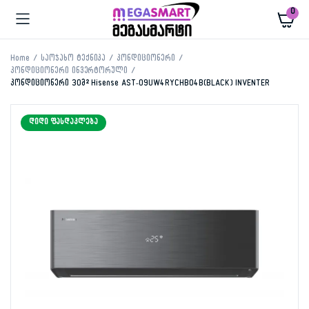
0
Home
საოჯახო ტექნიკა
კონდიციონერი
კონდიციონერი ინვერტორული
კონდიციონერი 30მ² Hisense AST-09UW4RYCHB04B(BLACK) INVENTER
ᲓᲘᲓᲘ ᲤᲐᲡᲓᲐᲙᲚᲔᲑᲐ