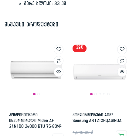
გარე ბლოკი: 33 კგ
მსგავსი პროდუქტები
39%
კონდიციონერი
კონდინციონერი 40მ²
ინვერტორული Midea AF-
Samsung AR12TXHQASINUA
24N1DO 24000 BTU 75-80M²
Original
Current
1,949.00
₾