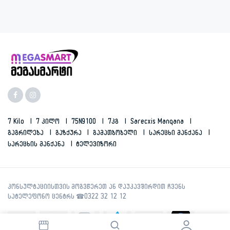
7 Kilo
7 Კილო
75N9100
7კგ
Sarecxis Manqana
Გაგრილება
Გაზქურა
Გამათბობელი
Სარეცხი Მანქანა
Სარეცხის Მანქანა
Ტელევიზორი