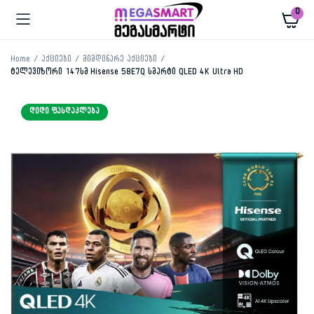
0
Home
აქციები
მიმდინარე აქციები
ტელევიზორი 147სმ Hisense 58E7Q სმარტი QLED 4K Ultra HD
ᲓᲘᲓᲘ ᲤᲐᲡᲓᲐᲙᲚᲔᲑᲐ