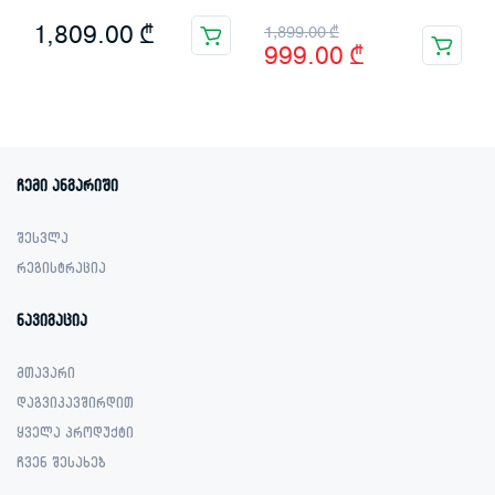
Original
Current
1,809.00
₾
1,899.00
₾
999.00
₾
price
price
was:
is:
1,899.00 ₾.
999.00 ₾.
ჩემი ანგარიში
შესვლა
რეგისტრაცია
ნავიგაცია
მთავარი
დაგვიკავშირდით
ყველა პროდუქტი
ჩვენ შესახებ