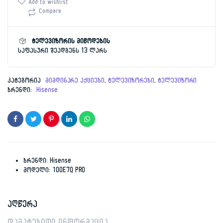
was:
is:
PRO
Add to wishlist
რაოდენობა
Compare
9,999.00 ₾.
6,499.00 ₾.
ტელევიზორის მიწოდების
საფასური შეადგენს 13 ლარს
კატეგორია
მიმდინარე აქციები
,
ტელევიზორები
,
ტელევიზორი
ბრენდი:
Hisense
ბრენდი: Hisense
მოდელი: 100E7Q PRO
აღწერა