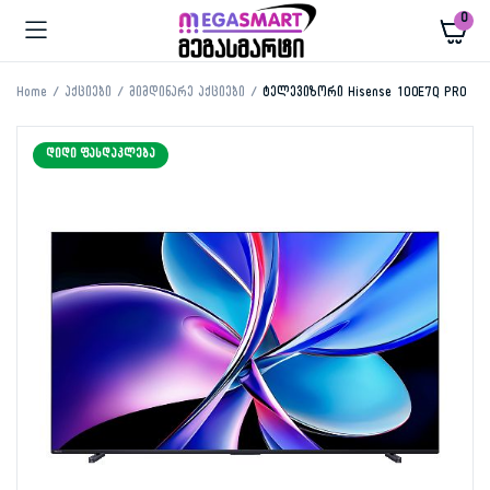
0
Home
აქციები
მიმდინარე აქციები
ტელევიზორი Hisense 100E7Q PRO
ᲓᲘᲓᲘ ᲤᲐᲡᲓᲐᲙᲚᲔᲑᲐ