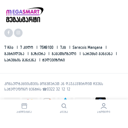
7 Kilo
7 Კილო
75N9100
7კგ
Sarecxis Manqana
Გაგრილება
Გაზქურა
Გამათბობელი
Სარეცხი Მანქანა
Სარეცხის Მანქანა
Ტელევიზორი
ᲞᲠᲝᲓᲣᲥᲪᲘᲐ
ᲫᲘᲔᲑᲐ
ᲞᲠᲝᲤᲘᲚᲘ