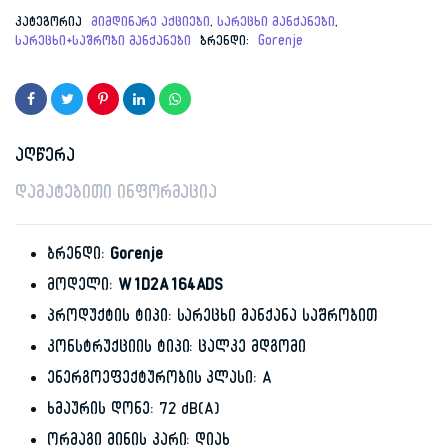
price
price
კატეგორია
მიმდინარე აქციები
,
სარეცხი მანქანები
,
სარეცხი+საშრობი მანქანები
ბრენდი:
Gorenje
was:
is:
2,099.00 ₾.
1,349.00 ₾.
აღწერა
დამატებითი ინფორმაცია
ბრენდი:
Gorenje
მოდელი:
W1D2A164ADS
პროდუქტის ტიპი: სარეცხი მანქანა საშრობით
კონსტრუქციის ტიპი: ცალკე მდგომი
ენერგოეფექტურობის კლასი: A
ხმაურის დონე: 72 dB(A)
ორმაგი მინის კარი: დიახ