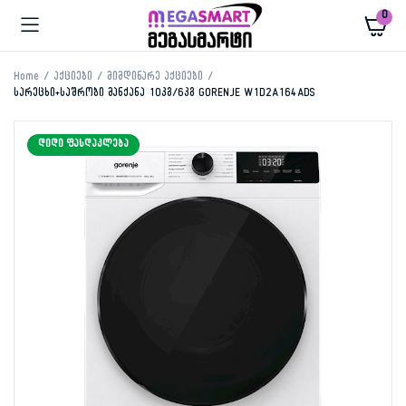
0
Home
აქციები
მიმდინარე აქციები
სარეცხი+საშრობი მანქანა 10კგ/6კგ GORENJE W1D2A164ADS
ᲓᲘᲓᲘ ᲤᲐᲡᲓᲐᲙᲚᲔᲑᲐ