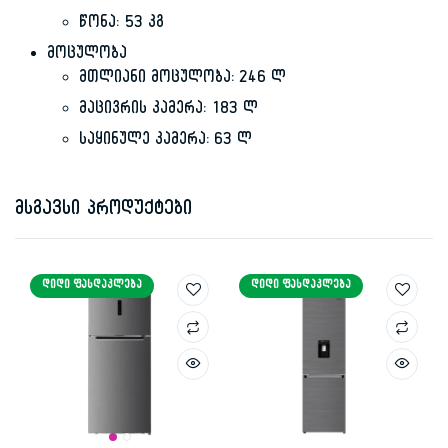
წონა: 53 კგ
მოცულობა
მთლიანი მოცულობა: 246 ლ
მაცივრის კამერა: 183 ლ
საყინულე კამერა: 63 ლ
მსგავსი პროდუქტები
ᲓᲘᲓᲘ ᲤᲐᲡᲓᲐᲙᲚᲔᲑᲐ
ᲓᲘᲓᲘ ᲤᲐᲡᲓᲐᲙᲚᲔᲑᲐ