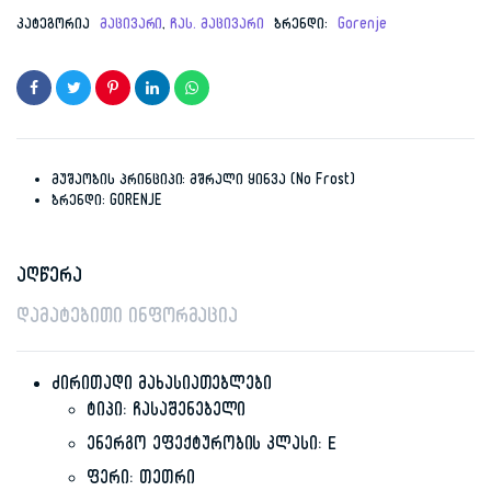
price
price
კატეგორია
მაცივარი
,
ჩას. მაცივარი
ბრენდი:
Gorenje
was:
is:
1,999.00 ₾.
1,499.00 ₾.
მუშაობის პრინციპი: მშრალი ყინვა (No Frost)
ბრენდი: GORENJE
აღწერა
დამატებითი ინფორმაცია
ძირითადი მახასიათებლები
ტიპი: ჩასაშენებელი
ენერგო ეფექტურობის კლასი: E
ფერი: თეთრი