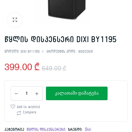
წყლის დისპენსერი DIXI BY1195
მოდელი:
DIXI BY1195
პროდუქტის კოდი :
8003309
399.00
₾
649.00
₾
Original
Current
წყლის
price
price
კალათაში დამატება
დისპენსერი
DIXI
was:
is:
BY1195
Add to wishlist
რაოდენობა
Compare
649.00 ₾.
399.00 ₾.
კატეგორია
წყლის დისპენსერები
ბრენდი:
Dixi