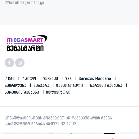
info@megasmart.ge
7 Kilo
7 Კილო
75N9100
7კგ
Sarecxis Manqana
Გაგრილება
Გაზქურა
Გამათბობელი
Სარეცხი Მანქანა
Სარეცხის Მანქანა
Ტელევიზორი