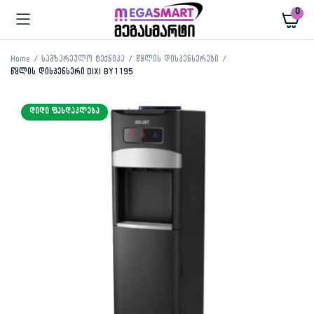
0
Home
სამზარეულო ტექნიკა
წყლის დისპენსერები
წყლის დისპენსერი DIXI BY1195
ᲓᲘᲓᲘ ᲤᲐᲡᲓᲐᲙᲚᲔᲑᲐ