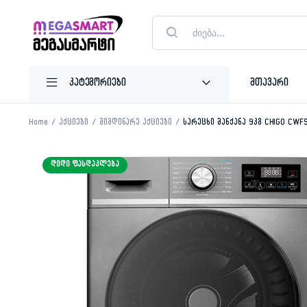
Products
search
მთავარი
Home
აქციები
მიმდინარე აქციები
სარეცხი მანქანა 9კგ CHIGO CWF
ᲓᲘᲓᲘ ᲤᲐᲡᲓᲐᲙᲚᲔᲑᲐ