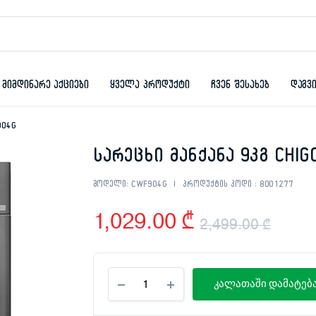
მიმდინარე აქციები
ყველა პროდუქტი
ჩვენ შესახებ
დაგვ
904G
სარეცხი მანქანა 9კგ CHI
მოდელი:
CWF904G
პროდუქტის კოდი :
8001277
1,029.00
₾
2,499.00
₾
Orig
Curr
სარეცხი
pric
pric
კალათაში დამატებ
მანქანა
9კგ
was:
is:
CHIGO CWF904G