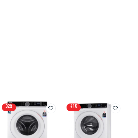
32%
41%