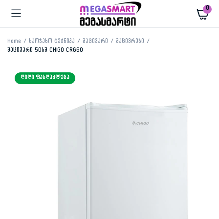
0
Home
საოჯახო ტექნიკა
მაცივარი
მაცივრები
მაცივარი 50სმ CHIGO CRG60
ᲓᲘᲓᲘ ᲤᲐᲡᲓᲐᲙᲚᲔᲑᲐ