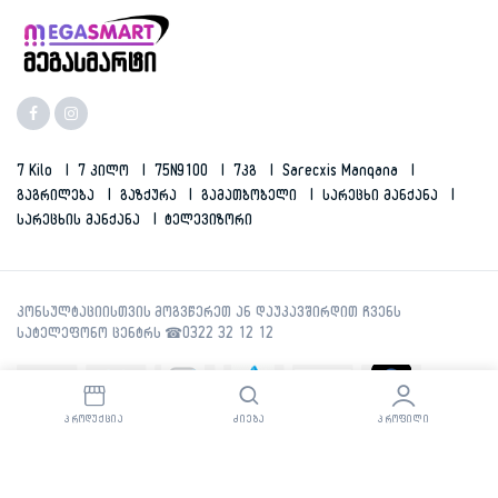
7 Kilo
7 Კილო
75N9100
7კგ
Sarecxis Manqana
Გაგრილება
Გაზქურა
Გამათბობელი
Სარეცხი Მანქანა
Სარეცხის Მანქანა
Ტელევიზორი
ᲞᲠᲝᲓᲣᲥᲪᲘᲐ
ᲫᲘᲔᲑᲐ
ᲞᲠᲝᲤᲘᲚᲘ