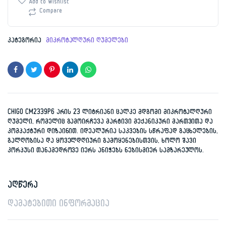
Add to wishlist
რაოდენობა
Compare
კატეგორია
მიკროტალღური ღუმელები
CHIGO CM2339P6 არის 23 ლიტრიანი ცალკე მდგომი მიკროტალღური
ღუმელი, რომელიც გამოირჩევა მარტივი მექანიკური მართვითა და
კომპაქტური დიზაინით. იდეალურია საკვების სწრაფად გაცხელების,
გალღობისა და ყოველდღიური გამოყენებისთვის, ხოლო შავი
კორპუსი თანამედროვე იერს ანიჭებს ნებისმიერ სამზარეულოს.
აღწერა
დამატებითი ინფორმაცია