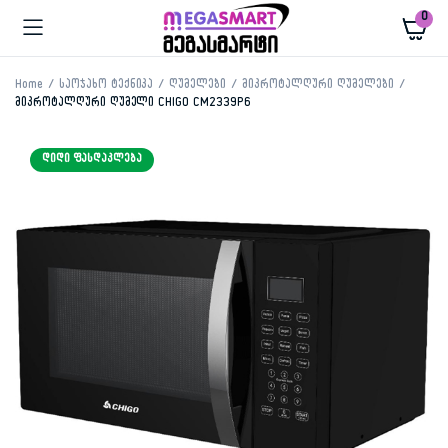
0
Home
საოჯახო ტექნიკა
ღუმელები
მიკროტალღური ღუმელები
მიკროტალღური ღუმელი CHIGO CM2339P6
ᲓᲘᲓᲘ ᲤᲐᲡᲓᲐᲙᲚᲔᲑᲐ