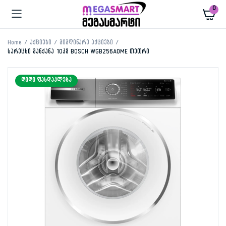
0
Home
აქციები
მიმდინარე აქციები
სარეცხი მანქანა 10კგ BOSCH WGB256A0ME თეთრი
ᲓᲘᲓᲘ ᲤᲐᲡᲓᲐᲙᲚᲔᲑᲐ