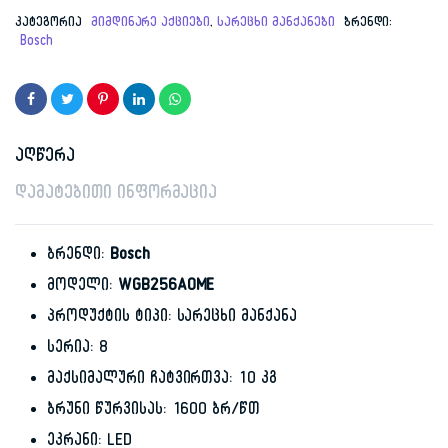
price
price
კატეგორია
მიმდინარე აქციები
,
სარეცხი მანქანები
ბრენდი:
Bosch
was:
is:
3,599.99 ₾.
3,599.00 ₾.
აღწერა
დამატებითი ინფორმაცია
ბრენდი:
Bosch
მოდელი:
WGB256A0ME
პროდუქტის ტიპი: სარეცხი მანქანა
სერია: 8
მაქსიმალური ჩატვირთვა: 10 კგ
ბრუნი წურვისას: 1600 ბრ/წთ
ეკრანი: LED