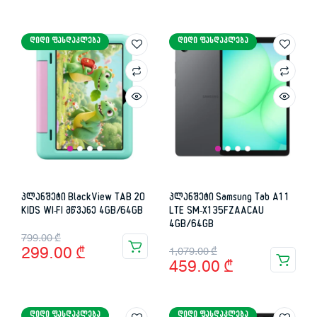
price
price
was:
is:
was:
is:
899.00 ₾.
439.00 ₾.
ᲓᲘᲓᲘ ᲤᲐᲡᲓᲐᲙᲚᲔᲑᲐ
ᲓᲘᲓᲘ ᲤᲐᲡᲓᲐᲙᲚᲔᲑᲐ
1,199.00 ₾.
949.00 ₾.
პლანშეტი BlackView TAB 20
პლანშეტი Samsung Tab A11
KIDS WI-FI მწვანე 4GB/64GB
LTE SM-X135FZAACAU
4GB/64GB
Original
Current
799.00
₾
Original
Current
299.00
₾
1,079.00
₾
price
price
459.00
₾
price
price
was:
is:
was:
is:
799.00 ₾.
299.00 ₾.
ᲓᲘᲓᲘ ᲤᲐᲡᲓᲐᲙᲚᲔᲑᲐ
ᲓᲘᲓᲘ ᲤᲐᲡᲓᲐᲙᲚᲔᲑᲐ