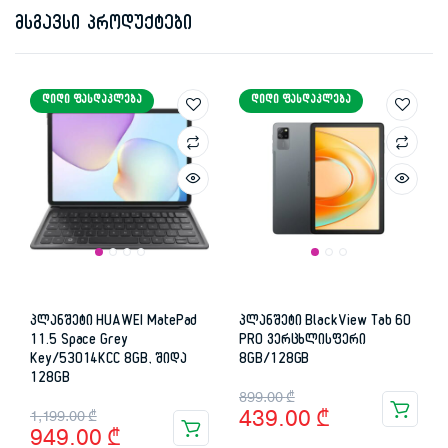
მსგავსი პროდუქტები
ᲓᲘᲓᲘ ᲤᲐᲡᲓᲐᲙᲚᲔᲑᲐ
ᲓᲘᲓᲘ ᲤᲐᲡᲓᲐᲙᲚᲔᲑᲐ
პლანშეტი HUAWEI MatePad
პლანშეტი BlackView Tab 60
11.5 Space Grey
PRO ვერცხლისფერი
Key/53014KCC 8GB, შიდა
8GB/128GB
128GB
Original
Current
899.00
₾
Original
Current
439.00
₾
1,199.00
₾
price
price
949.00
₾