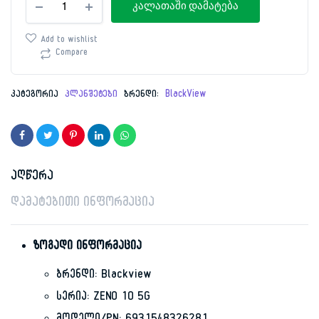
price
price
კალათაში დამატება
Blackview
ZENO
was:
is:
10
Add to wishlist
5G
Compare
1,329.00 ₾.
649.00 ₾.
11
6GB/256GB
რაოდენობა
კატეგორია
პლანშეტები
ბრენდი:
BlackView
აღწერა
დამატებითი ინფორმაცია
ზოგადი ინფორმაცია
ბრენდი: Blackview
სერია: ZENO 10 5G