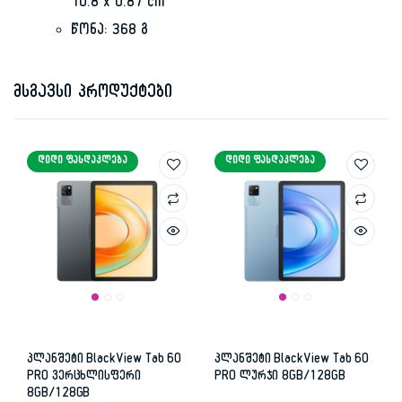
10.8 x 0.87 cm
წონა: 368 გ
მსგავსი პროდუქტები
ᲓᲘᲓᲘ ᲤᲐᲡᲓᲐᲙᲚᲔᲑᲐ
ᲓᲘᲓᲘ ᲤᲐᲡᲓᲐᲙᲚᲔᲑᲐ
პლანშეტი BlackView Tab 60
პლანშეტი BlackView Tab 60
PRO ვერცხლისფერი
PRO ლურჯი 8GB/128GB
8GB/128GB