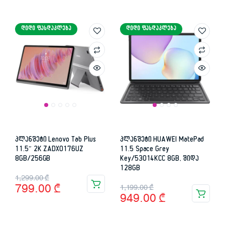
price
price
was:
is:
was:
is:
1,249.00 ₾.
349.00 ₾.
ᲓᲘᲓᲘ ᲤᲐᲡᲓᲐᲙᲚᲔᲑᲐ
ᲓᲘᲓᲘ ᲤᲐᲡᲓᲐᲙᲚᲔᲑᲐ
1,079.00 ₾.
459.00 ₾.
პლანშეტი Lenovo Tab Plus
პლანშეტი HUAWEI MatePad
11.5″ 2K ZADX0176UZ
11.5 Space Grey
8GB/256GB
Key/53014KCC 8GB, შიდა
128GB
Original
Current
1,299.00
₾
Original
Current
799.00
₾
1,199.00
₾
price
price
949.00
₾
price
price
was:
is:
was:
is: