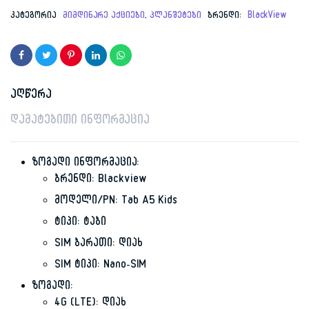
price
price
კატეგორია
მიმდინარე აქციები
,
პლანშეტები
ბრენდი:
BlackView
was:
is:
699.00 ₾.
299.00 ₾.
აღწერა
დამატებითი ინფორმაცია
ზოგადი ინფორმაცია:
ბრენდი: Blackview
მოდელი/PN: Tab A5 Kids
ტიპი: ტაბი
SIM ბარათი: დიახ
SIM ტიპი: Nano-SIM
ზოგადი:
4G (LTE): დიახ