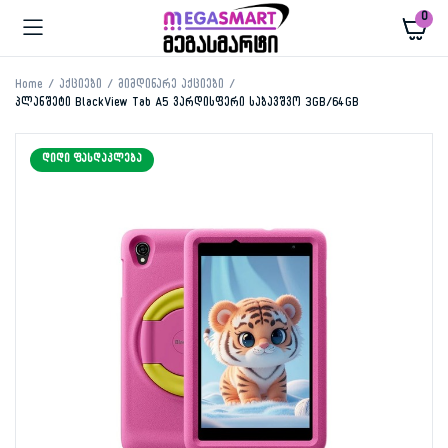
0
Home
აქციები
მიმდინარე აქციები
პლანშეტი BlackView Tab A5 ვარდისფერი საბავშვო 3GB/64GB
ᲓᲘᲓᲘ ᲤᲐᲡᲓᲐᲙᲚᲔᲑᲐ