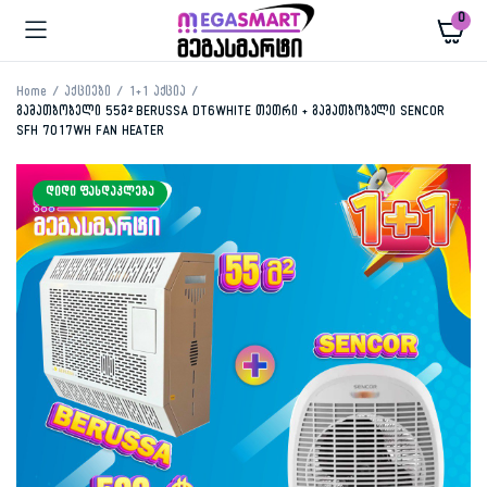
0
Home
აქციები
1+1 აქცია
გამათბობელი 55მ² BERUSSA DT6WHITE თეთრი + გამათბობელი SENCOR
SFH 7017WH FAN HEATER
ᲓᲘᲓᲘ ᲤᲐᲡᲓᲐᲙᲚᲔᲑᲐ