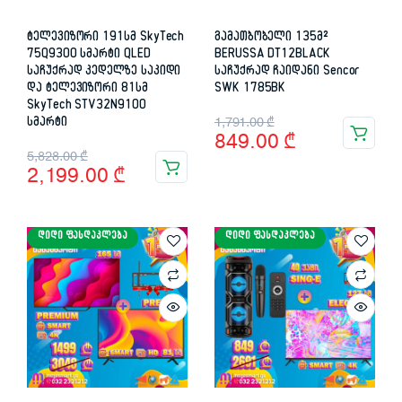
ტელევიზორი 191სმ SkyTech
გამათბობელი 135მ²
75Q9300 სმარტი QLED
BERUSSA DT12BLACK
საჩუქრად კედელზე საკიდი
საჩუქრად ჩაიდანი Sencor
და ტელევიზორი 81სმ
SWK 1785BK
SkyTech STV32N9100
Original
Current
სმარტი
1,791.00
₾
849.00
₾
price
price
Original
Current
5,828.00
₾
2,199.00
₾
was:
is:
price
price
1,791.00 ₾.
849.00 ₾.
was:
is:
ᲓᲘᲓᲘ ᲤᲐᲡᲓᲐᲙᲚᲔᲑᲐ
ᲓᲘᲓᲘ ᲤᲐᲡᲓᲐᲙᲚᲔᲑᲐ
5,828.00 ₾.
2,199.00 ₾.