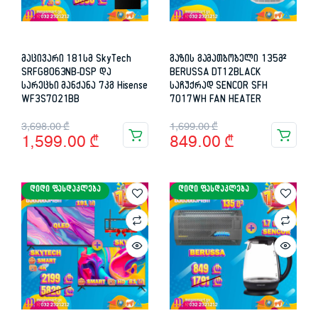
მაცივარი 181სმ SkyTech
გაზის გამათბობელი 135მ²
SRFG8063NB-DSP და
BERUSSA DT12BLACK
სარეცხი მანქანა 7კგ Hisense
საჩუქრად SENCOR SFH
WF3S7021BB
7017WH FAN HEATER
Original
Current
Original
Current
3,698.00
₾
1,699.00
₾
1,599.00
₾
849.00
₾
price
price
price
price
was:
is:
was:
is:
ᲓᲘᲓᲘ ᲤᲐᲡᲓᲐᲙᲚᲔᲑᲐ
ᲓᲘᲓᲘ ᲤᲐᲡᲓᲐᲙᲚᲔᲑᲐ
3,698.00 ₾.
1,599.00 ₾.
1,699.00 ₾.
849.00 ₾.