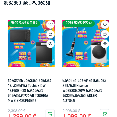
მსგავსი პროდუქტები
ᲓᲘᲓᲘ ᲤᲐᲡᲓᲐᲙᲚᲔᲑᲐ
ᲓᲘᲓᲘ ᲤᲐᲡᲓᲐᲙᲚᲔᲑᲐ
ჭურჭლის სარეცხი მანქანა
სარეცხი+საშრობი მანქანა
14 პერსონა Toshiba DW-
8კგ/5კგ Hisense
14F6(B)-CIS საჩუქრად
WD3S8042BW საჩუქრად
მიკროტალღური TOSHIBA
მტვერსასრუტი ADLER
MW3-EM20PE(BK)
AD7049
Original
Current
Original
Current
2,398.00
₾
2,098.00
₾
1,299.00
₾
1,099.00
₾