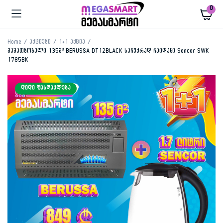
0
Home
აქციები
1+1 აქცია
გამათბობელი 135მ² BERUSSA DT12BLACK საჩუქრად ჩაიდანი Sencor SWK
1785BK
ᲓᲘᲓᲘ ᲤᲐᲡᲓᲐᲙᲚᲔᲑᲐ