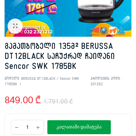
გამათბობელი 135მ² BERUSSA
DT12BLACK საჩუქრად ჩაიდანი
Sencor SWK 1785BK
მოდელი:
BERUSSA DT12BLACK / Sencor SWK
პროდუქტის კოდი :
1785BK
201262
849.00
₾
1,791.00
₾
Original
Current
გამათბობელი
price
price
კალათაში დამატება
135მ²
BERUSSA