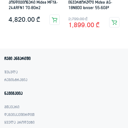
კონდიციონერი Midea MFYA-
ინვერტორული Midea AG-
24ARFN1 70-80m2
18N8DO Ioniser 55-60მ²
Original
Current
4,820.00
₾
2,799.00
₾
1,899.00
₾
price
price
was:
is:
2,799.00 ₾.
1,899.00 ₾.
ჩემი ანგარიში
შესვლა
რეგისტრაცია
ნავიგაცია
მთავარი
დაგვიკავშირდით
ყველა პროდუქტი