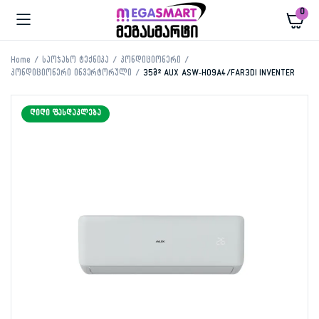
0
Home
საოჯახო ტექნიკა
კონდიციონერი
კონდიციონერი ინვერტორული
35მ² AUX ASW-H09A4/FAR3DI INVENTER
ᲓᲘᲓᲘ ᲤᲐᲡᲓᲐᲙᲚᲔᲑᲐ