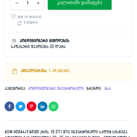
price
price
კალათაში დამატება
AUX
ASW-
was:
is:
H09A4/FAR3DI
Add to wishlist
INVENTER
Compare
1,849.00 ₾.
699.00 ₾.
რაოდენობა
კონდიციონერი მიწოდების
საფასური შეადგენს 33 ლარს
ათვალიერებს
1 ადამიანი.
კატეგორია
კონდიციონერი ინვერტორული
ბრენდი:
Aux
ASW-H09A4/FAR3DI არის 10 571 BTU ინვერტორული სპლიტ სისტემა,