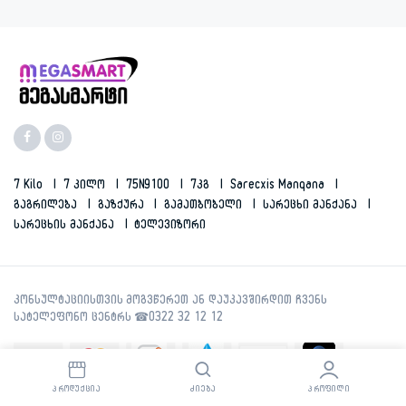
7 Kilo
7 Კილო
75N9100
7კგ
Sarecxis Manqana
Გაგრილება
Გაზქურა
Გამათბობელი
Სარეცხი Მანქანა
Სარეცხის Მანქანა
Ტელევიზორი
ᲞᲠᲝᲓᲣᲥᲪᲘᲐ
ᲫᲘᲔᲑᲐ
ᲞᲠᲝᲤᲘᲚᲘ