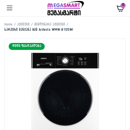
0
Home
აქციები
მიმდინარე აქციები
სარეცხი მანქანა 8კგ Ardesto WMW-8105WI
ᲓᲘᲓᲘ ᲤᲐᲡᲓᲐᲙᲚᲔᲑᲐ