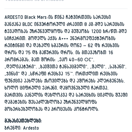
დამატებითი ინფორმაცია
ARDESTO Black Mars-ის წინა ჩატვირთვის სარეცხი
მანქანა BLDC ინვერტორული ძრავით 8 კგ-მდე სარეცხის
ტევადობას უზრუნველყოფს და მუშაობს 1200 ბრ/წთ-მდე
სიჩქარით. მოდელს აქვს A+++ ენერგოეფექტურობის
რეიტინგი და დაბალი ხმაურის დონე – 62 დბ რეცხვის
დროს და 75 დბ გაწურვის დროს. ის გთავაზობთ 16
პროგრამას, მათ შორის: „ეკო 40–60 °C“,
„დელიკატური“, „ბავშვთა ტანსაცმელი“, „შალი“, „საბანი“,
„ჯინსი“ და „სწრაფი რეცხვა 15’“. ორთქლით რეცხვის
ფუნქცია აახლებს ქსოვილებს და აშორებს ალერგენებს,
ხოლო ციფრული ეკრანი, დაყოვნებული ჩართვა,
მართვის პანელის დაბლოკვა და სარეცხის ციკლის შუაში
დამატების შესაძლებლობა უზრუნველყოფს
მოხერხებულობას და პროცესის კონტროლს.
მახასიათებლები:
ბრენდი: Ardesto