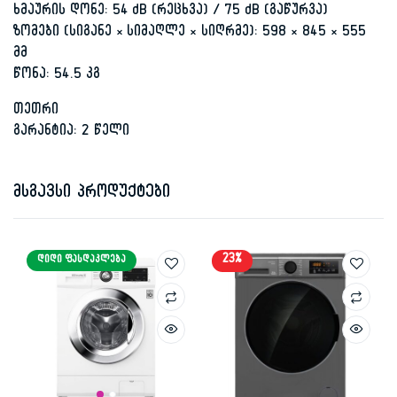
ხმაურის დონე: 54 dB (რეცხვა) / 75 dB (გაწურვა)
ზომები (სიგანე × სიმაღლე × სიღრმე): 598 × 845 × 555
მმ
წონა: 54.5 კგ
თეთრი
გარანტია: 2 წელი
მსგავსი პროდუქტები
23%
ᲓᲘᲓᲘ ᲤᲐᲡᲓᲐᲙᲚᲔᲑᲐ