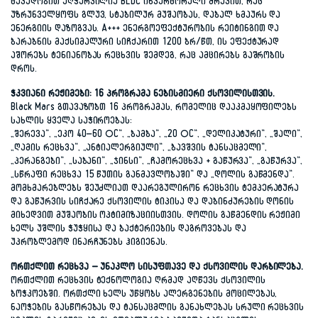
ტევადობით აღჭურვილია BLDC ინვერტორული ძრავით, რაც
უზრუნველყოფს გლუვ, სტაბილურ მუშაობას, დაბალ ხმაურს და
ენერგიის დაზოგვას. A+++ ენერგოეფექტურობის რეიტინგით და
ბარაბნის მაქსიმალური სიჩქარით 1200 ბრ/წთ, ის ეფექტურად
აშორებს ტენიანობას რეცხვის შემდეგ, რაც ამცირებს გაშრობის
დროს.
ჭკვიანი რეჟიმები: 16 პროგრამა ნებისმიერი ქსოვილისთვის.
Black Mars გთავაზობთ 16 პროგრამას, რომელიც დააკმაყოფილებს
სახლის ყველა საჭიროებას:
„შერევა“, „ეკო 40–60 °C“, „ბამბა“, „20 °C“, „დელიკატური“, „შალი“,
„ღამის რეცხვა“, „ანტიალერგიული“, „ბავშვის ტანსაცმელი“,
„პერანგები“, „საბანი“, „ჯინსი“, „ჩამორეცხვა + გაწურვა“, „გაწურვა“,
„სწრაფი რეცხვა 15 წუთის განმავლობაში“ და „დოლის გაწმენდა“.
მომხმარებლებს შეუძლიათ დაარეგულირონ რეცხვის ტემპერატურა
და გაწურვის სიჩქარე ქსოვილის ტიპისა და დაბინძურების დონის
მიხედვით მუშაობის ოპტიმიზაციისთვის. დოლის გაწმენდის რეჟიმი
ხელს უშლის ჭუჭყისა და ბაქტერიების დაგროვებას და
უპრობლემოდ ინარჩუნებს ჰიგიენას.
ორთქლით რეცხვა – უნაკლო სისუფთავე და ქსოვილის დარბილება.
ორთქლით რეცხვის ტექნოლოგია ღრმად აღწევს ქსოვილის
ბოჭკოებში. ორთქლი ხელს უწყობს ალერგენების მოცილებას,
ნაოჭების გასწორებას და ტანსაცმლის განახლებას სრული რეცხვის