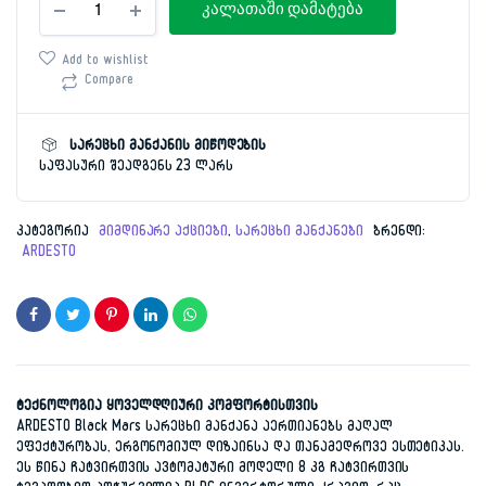
price
price
კალათაში დამატება
მანქანა
8კგ
was:
is:
Ardesto WMW-
Add to wishlist
8105WI
Compare
1,879.00 ₾.
699.00 ₾.
რაოდენობა
სარეცხი მანქანის მიწოდების
საფასური შეადგენს 23 ლარს
კატეგორია
მიმდინარე აქციები
,
სარეცხი მანქანები
ბრენდი:
ARDESTO
ტექნოლოგია ყოველდღიური კომფორტისთვის
ARDESTO Black Mars სარეცხი მანქანა აერთიანებს მაღალ
ეფექტურობას, ერგონომიულ დიზაინსა და თანამედროვე ესთეტიკას.
ეს წინა ჩატვირთვის ავტომატური მოდელი 8 კგ ჩატვირთვის