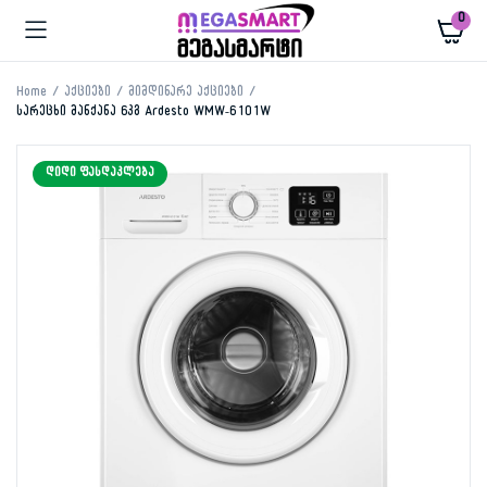
0
Home
აქციები
მიმდინარე აქციები
სარეცხი მანქანა 6კგ Ardesto WMW-6101W
ᲓᲘᲓᲘ ᲤᲐᲡᲓᲐᲙᲚᲔᲑᲐ