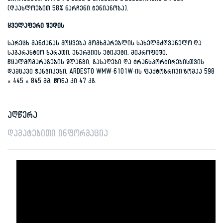
პირობებში. მოდელს აქვს C ბრუნვის ეფექტურობის კლასი
(დაახლოებით 58% ნარჩენი ტენიანობა).
ყველაფერი შედის
სარეცხ მანქანას მოყვება მომხმარებლის სახელმძღვანელო და
საგარანტიო ბარათი, ენერგიის ეტიკეტი, მიკროფიში,
წყალმომარაგების შლანგი, გასაღები და ტრანსპორტირებისთვის
დამცავი ჭანჭიკები. ARDESTO WMW-6101W-ის ფაქტობრივი ზომაა 598
× 445 × 845 მმ, წონა კი 47 კგ.
აღწერა
დამატებითი ინფორმაცია