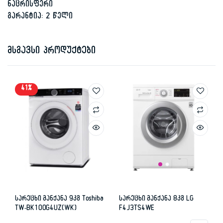
ნაცრისფერი
გარანტია: 2 წელი
მსგავსი პროდუქტები
41%
სარეცხი მანქანა 9კგ Toshiba
სარეცხი მანქანა 8კგ LG
TW-BK100G4UZ(WK)
F4J3TS4WE