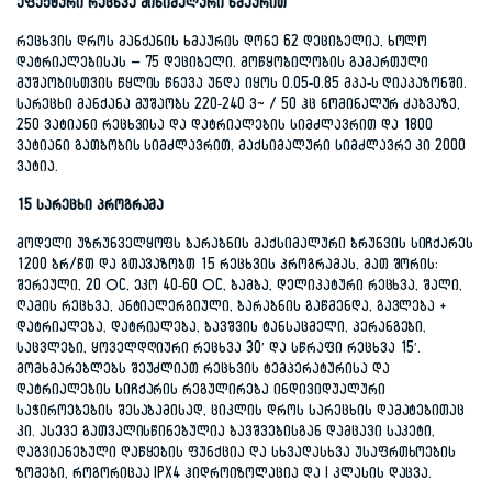
ეფექტური რეცხვა მინიმალური ხმაურით
რეცხვის დროს მანქანის ხმაურის დონე 62 დეციბელია, ხოლო
დატრიალებისას – 75 დეციბელი. მოწყობილობის გამართული
მუშაობისთვის წყლის წნევა უნდა იყოს 0.05-0.85 მპა-ს დიაპაზონში.
სარეცხი მანქანა მუშაობს 220-240 ვ~ / 50 ჰც ნომინალურ ძაბვაზე,
250 ვატიანი რეცხვისა და დატრიალების სიმძლავრით და 1800
ვატიანი გათბობის სიმძლავრით, მაქსიმალური სიმძლავრე კი 2000
ვატია.
15 სარეცხი პროგრამა
მოდელი უზრუნველყოფს ბარაბნის მაქსიმალური ბრუნვის სიჩქარეს
1200 ბრ/წთ და გთავაზობთ 15 რეცხვის პროგრამას, მათ შორის:
შერეული, 20 °C, ეკო 40-60 °C, ბამბა, დელიკატური რეცხვა, შალი,
ღამის რეცხვა, ანტიალერგიული, ბარაბნის გაწმენდა, გავლება +
დატრიალება, დატრიალება, ბავშვის ტანსაცმელი, პერანგები,
საცვლები, ყოველდღიური რეცხვა 30′ და სწრაფი რეცხვა 15′.
მომხმარებლებს შეუძლიათ რეცხვის ტემპერატურისა და
დატრიალების სიჩქარის რეგულირება ინდივიდუალური
საჭიროებების შესაბამისად, ციკლის დროს სარეცხის დამატებითაც
კი. ასევე გათვალისწინებულია ბავშვებისგან დამცავი საკეტი,
დაგვიანებული დაწყების ფუნქცია და სხვადასხვა უსაფრთხოების
ზომები, როგორიცაა IPX4 ჰიდროიზოლაცია და I კლასის დაცვა.