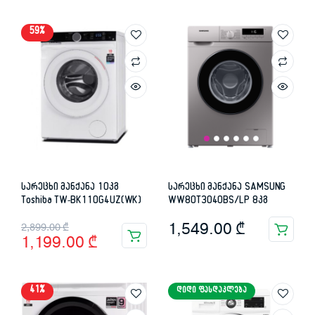
59%
სარეცხი მანქანა 10კგ
სარეცხი მანქანა SAMSUNG
Toshiba TW-BK110G4UZ(WK)
WW80T3040BS/LP 8კგ
Original
Current
1,549.00
₾
2,899.00
₾
1,199.00
₾
price
price
was:
is:
41%
ᲓᲘᲓᲘ ᲤᲐᲡᲓᲐᲙᲚᲔᲑᲐ
2,899.00 ₾.
1,199.00 ₾.