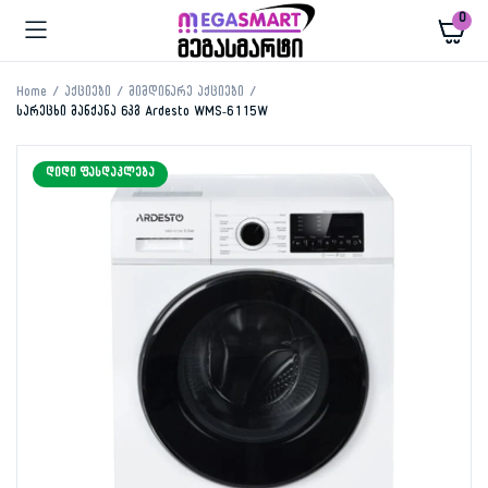
0
Home
აქციები
მიმდინარე აქციები
სარეცხი მანქანა 6კგ Ardesto WMS-6115W
ᲓᲘᲓᲘ ᲤᲐᲡᲓᲐᲙᲚᲔᲑᲐ