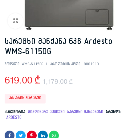
სარეცხი მანქანა 6კგ Ardesto
WMS-6115DG
მოდელი:
WMS-6115DG
პროდუქტის კოდი :
8001910
619.00
₾
1,179.00
₾
Original
Current
არ არის მარაგში
price
price
კატეგორია
მიმდინარე აქციები
,
სარეცხი მანქანები
ბრენდი:
ARDESTO
was:
is:
1,179.00 ₾.
619.00 ₾.