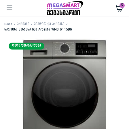
0
Home
აქციები
მიმდინარე აქციები
სარეცხი მანქანა 6კგ Ardesto WMS-6115DG
ᲓᲘᲓᲘ ᲤᲐᲡᲓᲐᲙᲚᲔᲑᲐ