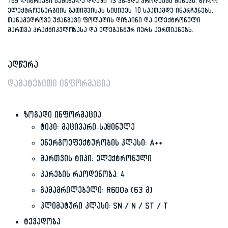
169 ლიტრიანი საყინულე დღეში 13 კგ-მდე პროდუქტს ყინავს, ხოლო
ელექტროენერგიის გათიშვისას სიცივეს 10 საათამდე ინარჩუნებს.
თანამედროვე უჟანგავი ფოლადის დიზაინი და ელექტრონული
მართვა პრაქტიკულობასა და ელეგანტურ იერს აერთიანებს.
აღწერა
დამატებითი ინფორმაცია
ზოგადი ინფორმაცია
ტიპი: მაცივარი-საყინულე
ენერგოეფექტურობის კლასი: A++
მართვის ტიპი: ელექტრონული
კარების რაოდენობა: 4
გამაგრილებელი: R600a (63 გ)
კლიმატური კლასი: SN / N / ST / T
ტევადობა