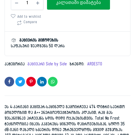
price
price
კალათაში დამატება
177სმ
Ardesto
was:
is:
DNF-
Add to wishlist
M474X177
Compare
2,999.00 ₾.
1,499.00 ₾.
რაოდენობა
მაცივრის მიწოდების
საფასური შეადგენს 50 ლარს
კატეგორია
მაცივარი Side by Side
ბრენდი:
ARDESTO
ეს 4-კარიანი მაცივარ-საყინულე გამოირჩევა 474 ლიტრი საერთო
მოცულობით და A++ ენერგოეფექტურობის კლასით, რაც მას
შესანიშნავ არჩევანს ხდის დიდი ოჯახებისთვის. Total No Frost
ტექნოლოგია იცავს კამერებს ყინულის დაგროვებისგან, ხოლო 35
dB-იანი დაბალი ხმაურის დონე უზრუნველყოფს მშვიდ მუშაობას.