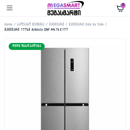
0
Home
საოჯახო ტექნიკა
მაცივარი
მაცივარი Side by Side
მაცივარი 177სმ Ardesto DNF-M474X177
ᲓᲘᲓᲘ ᲤᲐᲡᲓᲐᲙᲚᲔᲑᲐ