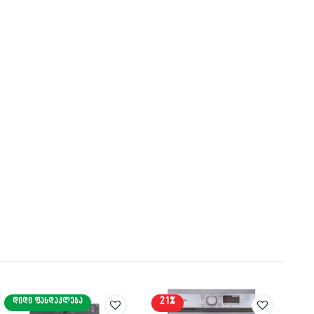
21%
ᲓᲘᲓᲘ ᲤᲐᲡᲓᲐᲙᲚᲔᲑᲐ