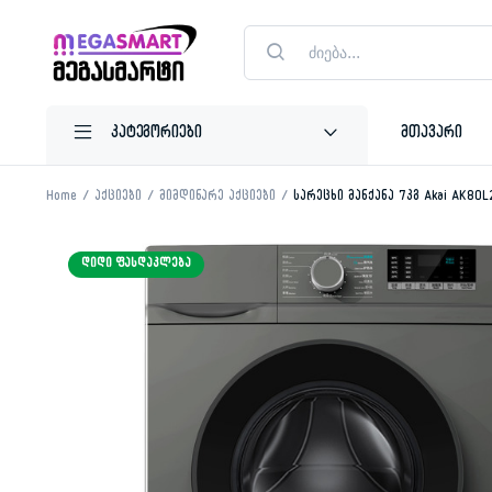
Products
search
მთავარი
Home
აქციები
მიმდინარე აქციები
სარეცხი მანქანა 7კგ Akai AK80
ᲓᲘᲓᲘ ᲤᲐᲡᲓᲐᲙᲚᲔᲑᲐ