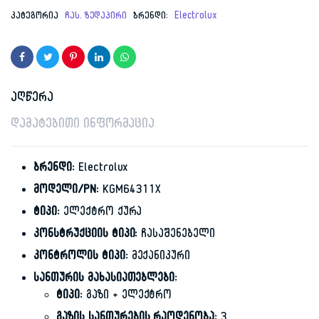
price
price
კატეგორია
ჩას. ზედაპირი
ბრენდი:
Electrolux
was:
is:
839.00 ₾.
579.00 ₾.
აღწერა
დამატებითი ინფორმაცია
ბრენდი:
Electrolux
მოდელი/PN:
KGM64311X
ტიპი:
ელექტრო ქურა
კონსტრუქციის ტიპი:
ჩასაშენებელი
კონტროლის ტიპი:
მექანიკური
სანთურის მახასიათებლები:
ტიპი:
გაზი + ელექტრო