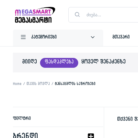
Products
search
მთავარი
ᲛᲘᲘᲦᲔ
ᲧᲝᲕᲔᲚ ᲨᲔᲜᲐᲫᲔᲜᲖᲔ
ᲤᲐᲡᲓᲐᲙᲚᲔᲑᲐ
Home
თავის მოვლა
ტანსაცმლის საშრობები
ფილტრი
თქვენი შ
ბრენდი