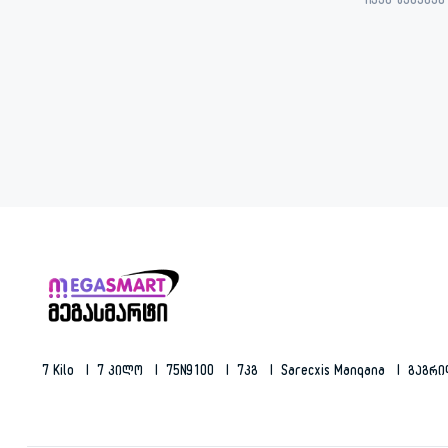
ჩვენ შესახებ
7 Kilo
7 Კილო
75N9100
7კგ
Sarecxis Manqana
Გაგრ