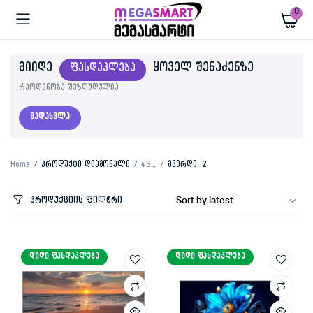
0
ᲛᲘᲘᲦᲔ
ᲧᲝᲕᲔᲚ ᲨᲔᲜᲐᲫᲔᲜᲖᲔ
ᲤᲐᲡᲓᲐᲙᲚᲔᲑᲐ
რაოდენობა შეზღუდულია
გადასვლა
Home
პროდუქტი დიაგონალი
43''
გვერდი: 2
პროდუქციის ფილტრი
ᲓᲘᲓᲘ ᲤᲐᲡᲓᲐᲙᲚᲔᲑᲐ
ᲓᲘᲓᲘ ᲤᲐᲡᲓᲐᲙᲚᲔᲑᲐ