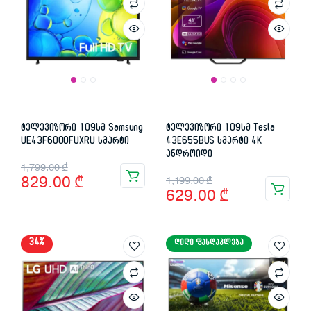
ტელევიზორი 109სმ Samsung
ტელევიზორი 109სმ Tesla
UE43F6000FUXRU სმარტი
43E655BUS სმარტი 4K
ანდროიდი
Original
Current
1,799.00
₾
Original
Current
829.00
₾
1,199.00
₾
price
price
629.00
₾
price
price
was:
is:
was:
is:
1,799.00 ₾.
829.00 ₾.
34%
ᲓᲘᲓᲘ ᲤᲐᲡᲓᲐᲙᲚᲔᲑᲐ
1,199.00 ₾.
629.00 ₾.