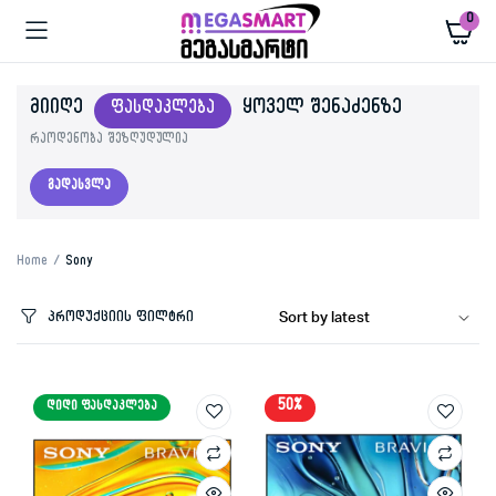
0
ᲛᲘᲘᲦᲔ
ᲧᲝᲕᲔᲚ ᲨᲔᲜᲐᲫᲔᲜᲖᲔ
ᲤᲐᲡᲓᲐᲙᲚᲔᲑᲐ
რაოდენობა შეზღუდულია
გადასვლა
Home
Sony
პროდუქციის ფილტრი
50%
ᲓᲘᲓᲘ ᲤᲐᲡᲓᲐᲙᲚᲔᲑᲐ